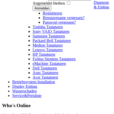
Diagnose
Angemeldet bleiben
& Einbau
Anmelden
Registrieren
Benutzername vergessen?
Passwort vergessen?
Toshiba Tastaturen
Sony VAIO Tastaturen
Samsung Tastaturen
Packard Bell Tastaturen
Medion Tastaturen
Lenovo Tastaturen
HP Tastaturen
Fujitsu Siemens Tastaturen
eMachine Tastaturen
Dell Tastaturen
Asus Tastaturen
Acer Tastaturen
Betriebssystem Installation
Display Einbau
Wasserschaden
Service&Preisliste
Who's Online