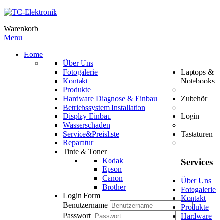
Warenkorb
Menu
Home
Über Uns
Fotogalerie
Laptops &
Kontakt
Notebooks
Produkte
Hardware Diagnose & Einbau
Zubehör
Betriebssystem Installation
Display Einbau
Login
Wasserschaden
Service&Preisliste
Tastaturen
Reparatur
Tinte & Toner
Kodak
Services
Epson
Canon
Über Uns
Brother
Fotogalerie
Login Form
Kontakt
Benutzername
Produkte
Passwort
Hardware