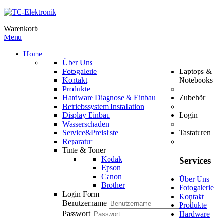
Warenkorb
Menu
Home
Über Uns
Fotogalerie
Laptops &
Kontakt
Notebooks
Produkte
Hardware Diagnose & Einbau
Zubehör
Betriebssystem Installation
Display Einbau
Login
Wasserschaden
Service&Preisliste
Tastaturen
Reparatur
Tinte & Toner
Kodak
Services
Epson
Canon
Über Uns
Brother
Fotogalerie
Login Form
Kontakt
Benutzername
Produkte
Passwort
Hardware