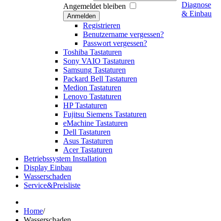
Diagnose
Angemeldet bleiben
& Einbau
Anmelden
Registrieren
Benutzername vergessen?
Passwort vergessen?
Toshiba Tastaturen
Sony VAIO Tastaturen
Samsung Tastaturen
Packard Bell Tastaturen
Medion Tastaturen
Lenovo Tastaturen
HP Tastaturen
Fujitsu Siemens Tastaturen
eMachine Tastaturen
Dell Tastaturen
Asus Tastaturen
Acer Tastaturen
Betriebssystem Installation
Display Einbau
Wasserschaden
Service&Preisliste
Home
/
Wasserschaden