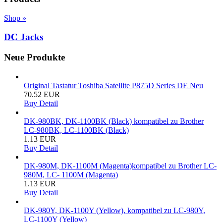
Shop »
DC Jacks
Neue Produkte
Original Tastatur Toshiba Satellite P875D Series DE Neu
70.52 EUR
Buy
Detail
DK-980BK, DK-1100BK (Black) kompatibel zu Brother
LC-980BK, LC-1100BK (Black)
1.13 EUR
Buy
Detail
DK-980M, DK-1100M (Magenta)kompatibel zu Brother LC-
980M, LC- 1100M (Magenta)
1.13 EUR
Buy
Detail
DK-980Y, DK-1100Y (Yellow), kompatibel zu LC-980Y,
LC-1100Y (Yellow)