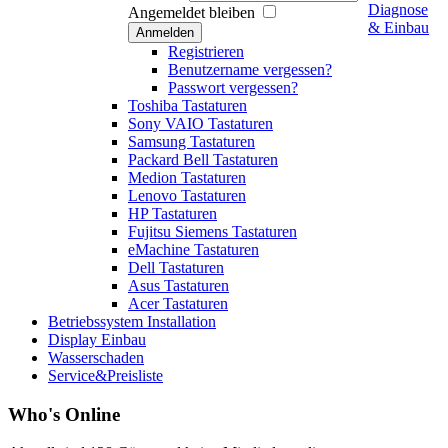
Diagnose
Angemeldet bleiben
& Einbau
Anmelden
Registrieren
Benutzername vergessen?
Passwort vergessen?
Toshiba Tastaturen
Sony VAIO Tastaturen
Samsung Tastaturen
Packard Bell Tastaturen
Medion Tastaturen
Lenovo Tastaturen
HP Tastaturen
Fujitsu Siemens Tastaturen
eMachine Tastaturen
Dell Tastaturen
Asus Tastaturen
Acer Tastaturen
Betriebssystem Installation
Display Einbau
Wasserschaden
Service&Preisliste
Who's Online