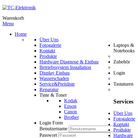
Warenkorb
Menu
Home
Über Uns
Fotogalerie
Laptops &
Kontakt
Notebooks
Produkte
Hardware Diagnose & Einbau
Zubehör
Betriebssystem Installation
Display Einbau
Login
Wasserschaden
Service&Preisliste
Tastaturen
Reparatur
Tinte & Toner
Kodak
Services
Epson
Canon
Über Uns
Brother
Fotogalerie
Login Form
Kontakt
Benutzername
Produkte
Passwort
Hardware