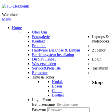
Warenkorb
Menu
Home
Über Uns
Fotogalerie
Laptops &
Kontakt
Notebooks
Produkte
Hardware Diagnose & Einbau
Zubehör
Betriebssystem Installation
Display Einbau
Login
Wasserschaden
Service&Preisliste
Tastaturen
Reparatur
Tinte & Toner
Kodak
Shop-
Epson
Canon
Brother
Login Form
Benutzername
Passwort