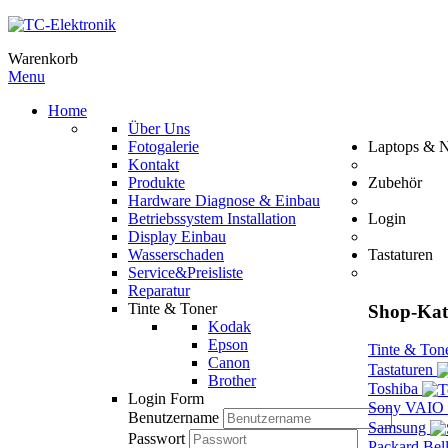
Warenkorb
Menu
Home
Über Uns
Fotogalerie
Laptops & 
Kontakt
Produkte
Zubehör
Hardware Diagnose & Einbau
Betriebssystem Installation
Login
Display Einbau
Wasserschaden
Tastaturen
Service&Preisliste
Reparatur
Tinte & Toner
Shop-Kat
Kodak
Epson
Tinte & Ton
Canon
Tastaturen
Brother
Toshiba
Login Form
Sony VAIO
Benutzername
Samsung
Passwort
Packard Bel