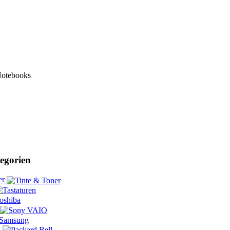
Notebooks
egorien
er
l