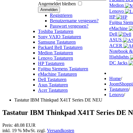
Angemeldet bleiben
Medion
Anmelden
Lenovo
Registrieren
HP
Benutzername vergessen?
Fujitsu Sie
Passwort vergessen?
eMachine
Toshiba Tastaturen
Dell
Sony VAIO Tastaturen
ASUS
Samsung Tastaturen
ACER
Packard Bell Tastaturen
Notebook &
Medion Tastaturen
Highlights
Lenovo Tastaturen
DC Jacks
HP Tastaturen
Fujitsu Siemens Tastaturen
eMachine Tastaturen
Home
/
Dell Tastaturen
JoomShopp
Asus Tastaturen
Tastaturen
/
Acer Tastaturen
Lenovo
/
Tastatur IBM Thinkpad X41T Series DE NEU
Tastatur IBM Thinkpad X41T Series DE
Preis:
48.08 EUR
inkl. 19 % MwSt.
zzgl.
Versandkosten