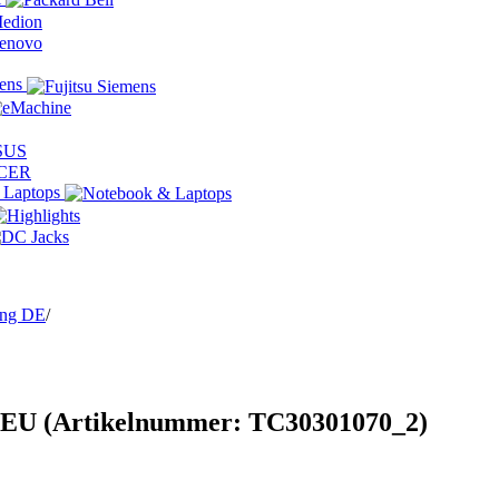
mens
 Laptops
ing DE
/
 NEU
(Artikelnummer:
TC30301070_2
)