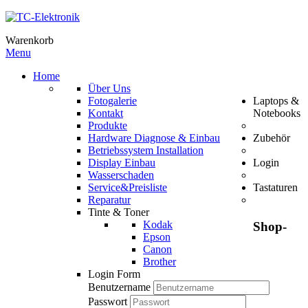
Warenkorb
Menu
Home
Über Uns
Fotogalerie
Laptops &
Kontakt
Notebooks
Produkte
Hardware Diagnose & Einbau
Zubehör
Betriebssystem Installation
Display Einbau
Login
Wasserschaden
Service&Preisliste
Tastaturen
Reparatur
Tinte & Toner
Kodak
Shop-
Epson
Canon
Brother
Login Form
Benutzername
Passwort