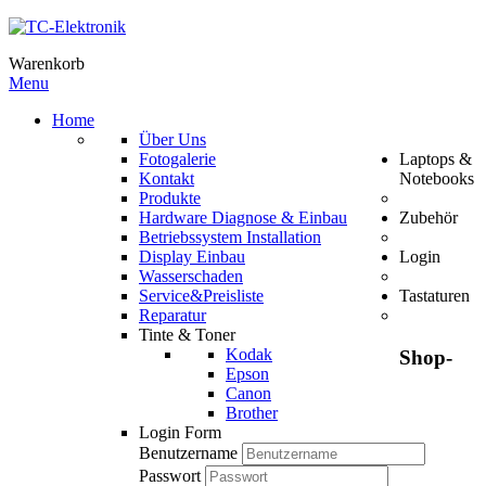
Warenkorb
Menu
Home
Über Uns
Fotogalerie
Laptops &
Kontakt
Notebooks
Produkte
Hardware Diagnose & Einbau
Zubehör
Betriebssystem Installation
Display Einbau
Login
Wasserschaden
Service&Preisliste
Tastaturen
Reparatur
Tinte & Toner
Kodak
Shop-
Epson
Canon
Brother
Login Form
Benutzername
Passwort