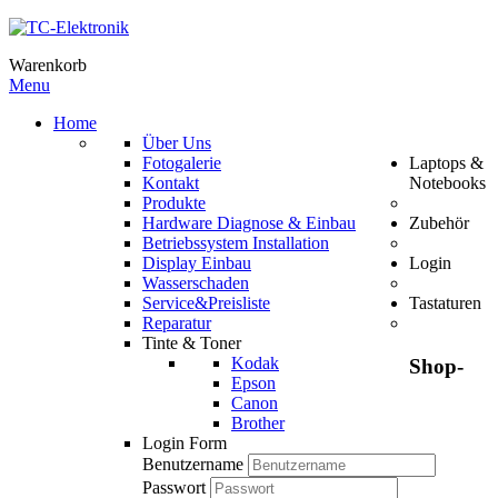
Warenkorb
Menu
Home
Über Uns
Fotogalerie
Laptops &
Kontakt
Notebooks
Produkte
Hardware Diagnose & Einbau
Zubehör
Betriebssystem Installation
Display Einbau
Login
Wasserschaden
Service&Preisliste
Tastaturen
Reparatur
Tinte & Toner
Kodak
Shop-
Epson
Canon
Brother
Login Form
Benutzername
Passwort