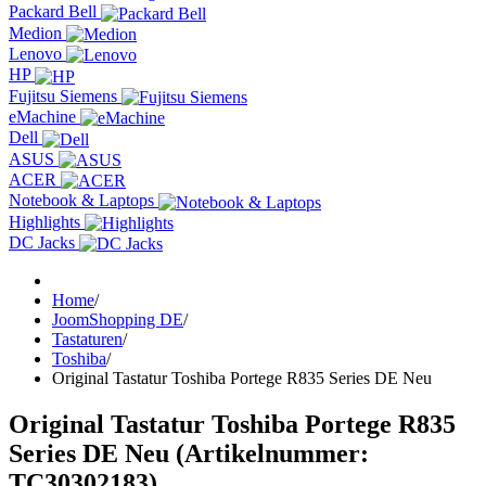
Packard Bell
Medion
Lenovo
HP
Fujitsu Siemens
eMachine
Dell
ASUS
ACER
Notebook & Laptops
Highlights
DC Jacks
Home
/
JoomShopping DE
/
Tastaturen
/
Toshiba
/
Original Tastatur Toshiba Portege R835 Series DE Neu
Original Tastatur Toshiba Portege R835
Series DE Neu
(Artikelnummer:
TC30302183
)