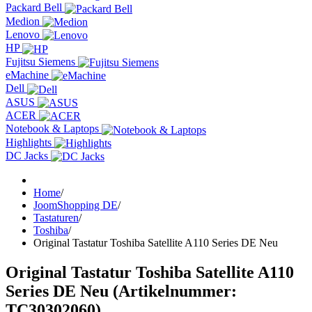
Packard Bell
Medion
Lenovo
HP
Fujitsu Siemens
eMachine
Dell
ASUS
ACER
Notebook & Laptops
Highlights
DC Jacks
Home
/
JoomShopping DE
/
Tastaturen
/
Toshiba
/
Original Tastatur Toshiba Satellite A110 Series DE Neu
Original Tastatur Toshiba Satellite A110
Series DE Neu
(Artikelnummer:
TC30302060
)