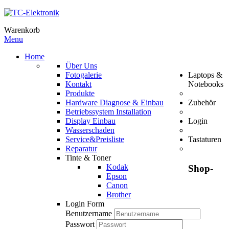
Warenkorb
Menu
Home
Über Uns
Fotogalerie
Laptops &
Kontakt
Notebooks
Produkte
Hardware Diagnose & Einbau
Zubehör
Betriebssystem Installation
Display Einbau
Login
Wasserschaden
Service&Preisliste
Tastaturen
Reparatur
Tinte & Toner
Kodak
Shop-
Epson
Canon
Brother
Login Form
Benutzername
Passwort