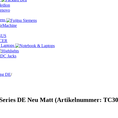
mens
 Laptops
ing DE
/
D Series DE Neu Matt
(Artikelnummer:
TC30