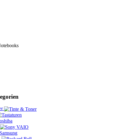
Notebooks
egorien
er
l