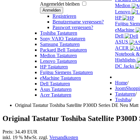
Angemeldet bleiben
Medion
Anmelden
Lenovo
Registrieren
HP
Benutzername vergessen?
Fujitsu Sie
Passwort vergessen?
eMachine
Toshiba Tastaturen
Dell
Sony VAIO Tastaturen
ASUS
Samsung Tastaturen
ACER
Packard Bell Tastaturen
Notebook &
Medion Tastaturen
Highlights
Lenovo Tastaturen
DC Jacks
HP Tastaturen
Fujitsu Siemens Tastaturen
eMachine Tastaturen
Home
/
Dell Tastaturen
JoomShopp
Asus Tastaturen
Tastaturen
/
Acer Tastaturen
Toshiba
/
Original Tastatur Toshiba Satellite P300D Series DE Neu Matt
Original Tastatur Toshiba Satellite P300
Preis:
34.49 EUR
inkl. 19 % MwSt.
zzgl.
Versandkosten