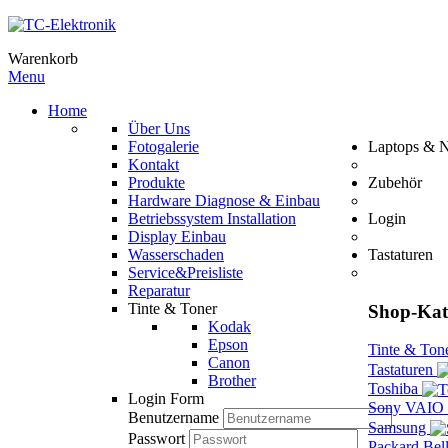
Warenkorb
Menu
Home
Über Uns
Fotogalerie
Laptops & 
Kontakt
Produkte
Zubehör
Hardware Diagnose & Einbau
Betriebssystem Installation
Login
Display Einbau
Wasserschaden
Tastaturen
Service&Preisliste
Reparatur
Tinte & Toner
Shop-Kat
Kodak
Epson
Tinte & Ton
Canon
Tastaturen
Brother
Toshiba
Login Form
Sony VAIO
Benutzername
Samsung
Passwort
Packard Bel