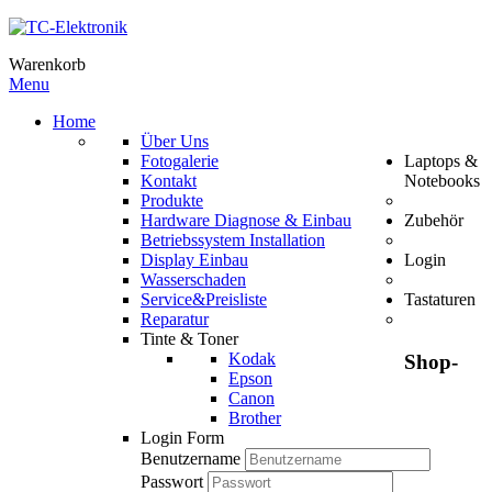
Warenkorb
Menu
Home
Über Uns
Fotogalerie
Laptops &
Kontakt
Notebooks
Produkte
Hardware Diagnose & Einbau
Zubehör
Betriebssystem Installation
Display Einbau
Login
Wasserschaden
Service&Preisliste
Tastaturen
Reparatur
Tinte & Toner
Kodak
Shop-
Epson
Canon
Brother
Login Form
Benutzername
Passwort