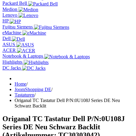
Packard Bell
Medion
Lenovo
HP
Fujitsu Siemens
eMachine
Dell
ASUS
ACER
Notebook & Laptops
Highlights
DC Jacks
Home
/
JoomShopping DE
/
Tastaturen
/
Origanal TC Tastatur Dell P/N:0U108J Series DE Neu
Schwarz Backlit
Origanal TC Tastatur Dell P/N:0U108J
Series DE Neu Schwarz Backlit
(Artikelnummer:
TC30303042
)