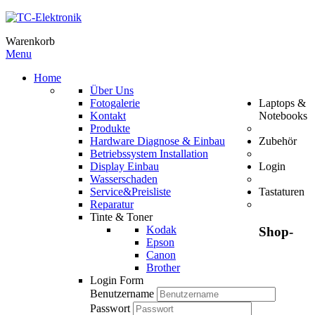
Warenkorb
Menu
Home
Über Uns
Fotogalerie
Laptops &
Kontakt
Notebooks
Produkte
Hardware Diagnose & Einbau
Zubehör
Betriebssystem Installation
Display Einbau
Login
Wasserschaden
Service&Preisliste
Tastaturen
Reparatur
Tinte & Toner
Kodak
Shop-
Epson
Canon
Brother
Login Form
Benutzername
Passwort