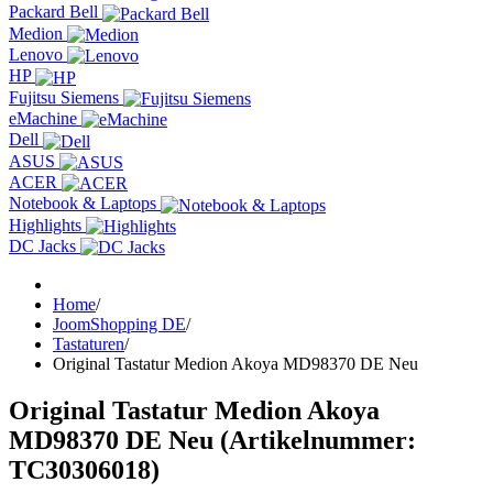
Packard Bell
Medion
Lenovo
HP
Fujitsu Siemens
eMachine
Dell
ASUS
ACER
Notebook & Laptops
Highlights
DC Jacks
Home
/
JoomShopping DE
/
Tastaturen
/
Original Tastatur Medion Akoya MD98370 DE Neu
Original Tastatur Medion Akoya
MD98370 DE Neu
(Artikelnummer:
TC30306018
)