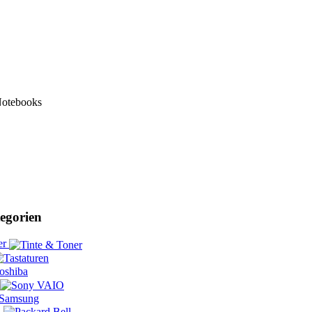
Notebooks
egorien
er
l