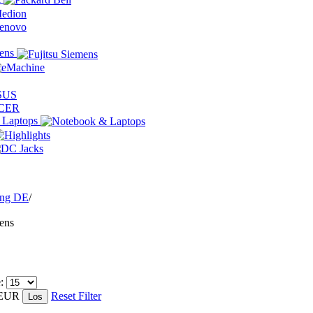
mens
 Laptops
ing DE
/
ens
e:
EUR
Reset Filter