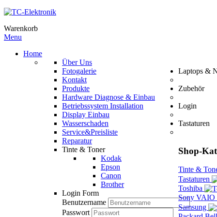
Warenkorb
Menu
Home
Über Uns
Fotogalerie
Laptops & 
Kontakt
Produkte
Zubehör
Hardware Diagnose & Einbau
Betriebssystem Installation
Login
Display Einbau
Wasserschaden
Tastaturen
Service&Preisliste
Reparatur
Tinte & Toner
Shop-Kat
Kodak
Epson
Tinte & Ton
Canon
Tastaturen
Brother
Toshiba
Login Form
Sony VAIO
Benutzername
Samsung
Passwort
Packard Bel