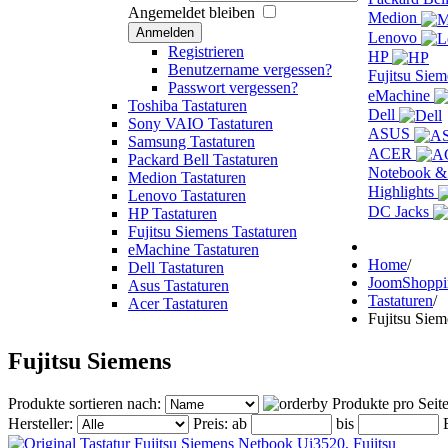
Angemeldet bleiben
Medion
Anmelden
Lenovo
Registrieren
HP
Benutzername vergessen?
Fujitsu Sie
Passwort vergessen?
eMachine
Toshiba Tastaturen
Dell
Sony VAIO Tastaturen
ASUS
Samsung Tastaturen
ACER
Packard Bell Tastaturen
Notebook &
Medion Tastaturen
Highlights
Lenovo Tastaturen
DC Jacks
HP Tastaturen
Fujitsu Siemens Tastaturen
eMachine Tastaturen
Home
/
Dell Tastaturen
JoomShopp
Asus Tastaturen
Tastaturen
/
Acer Tastaturen
Fujitsu Siem
Fujitsu Siemens
Produkte sortieren nach:
Produkte pro Seit
Hersteller:
Preis:
ab
bis