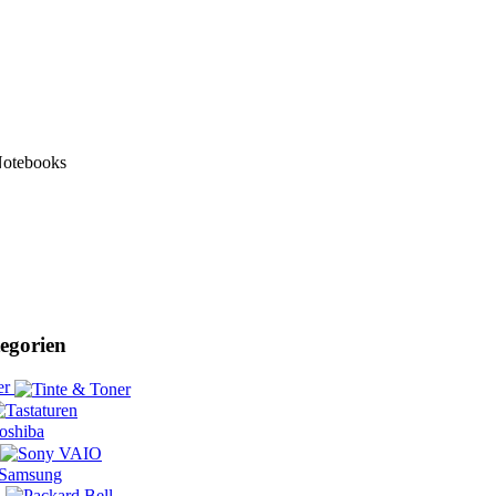
Notebooks
egorien
er
l