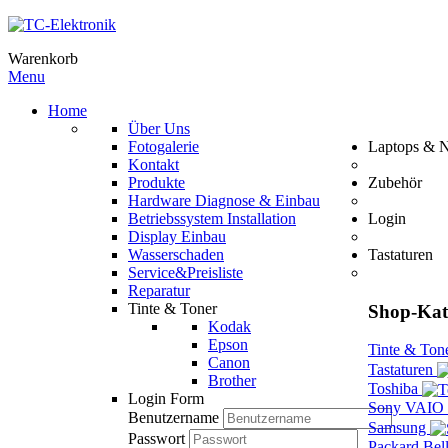
Warenkorb
Menu
Home
Über Uns
Fotogalerie
Laptops & 
Kontakt
Produkte
Zubehör
Hardware Diagnose & Einbau
Betriebssystem Installation
Login
Display Einbau
Wasserschaden
Tastaturen
Service&Preisliste
Reparatur
Tinte & Toner
Shop-Kat
Kodak
Epson
Tinte & Ton
Canon
Tastaturen
Brother
Toshiba
Login Form
Sony VAIO
Benutzername
Samsung
Passwort
Packard Bel