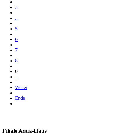
3
...
5
6
7
8
9
...
Weiter
Ende
Filiale
Aqua-Haus