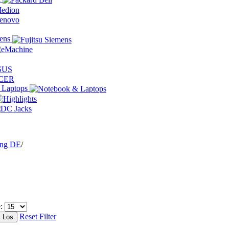
mens
 Laptops
ing DE
/
e:
Reset Filter