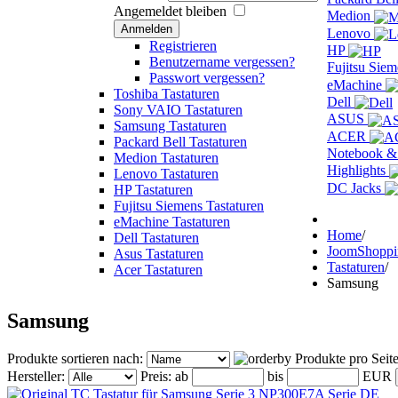
Angemeldet bleiben
Medion
Anmelden
Lenovo
Registrieren
HP
Benutzername vergessen?
Fujitsu Sie
Passwort vergessen?
eMachine
Toshiba Tastaturen
Dell
Sony VAIO Tastaturen
ASUS
Samsung Tastaturen
ACER
Packard Bell Tastaturen
Notebook &
Medion Tastaturen
Highlights
Lenovo Tastaturen
DC Jacks
HP Tastaturen
Fujitsu Siemens Tastaturen
eMachine Tastaturen
Home
/
Dell Tastaturen
JoomShopp
Asus Tastaturen
Tastaturen
/
Acer Tastaturen
Samsung
Samsung
Produkte sortieren nach:
Produkte pro Seit
Hersteller:
Preis:
ab
bis
EUR