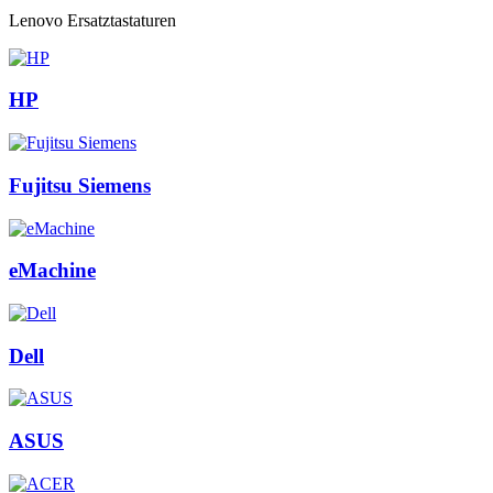
Lenovo Ersatztastaturen
HP
Fujitsu Siemens
eMachine
Dell
ASUS