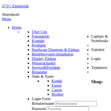
Warenkorb
Menu
Home
Über Uns
Fotogalerie
Laptops &
Kontakt
Notebooks
Produkte
Hardware Diagnose & Einbau
Zubehör
Betriebssystem Installation
Display Einbau
Login
Wasserschaden
Service&Preisliste
Tastaturen
Reparatur
Tinte & Toner
Kodak
Shop-
Epson
Canon
Brother
Login Form
Benutzername
Passwort