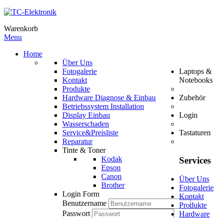
Warenkorb
Menu
Home
Über Uns
Fotogalerie
Laptops &
Kontakt
Notebooks
Produkte
Hardware Diagnose & Einbau
Zubehör
Betriebssystem Installation
Display Einbau
Login
Wasserschaden
Service&Preisliste
Tastaturen
Reparatur
Tinte & Toner
Kodak
Services
Epson
Canon
Über Uns
Brother
Fotogalerie
Login Form
Kontakt
Benutzername
Produkte
Passwort
Hardware