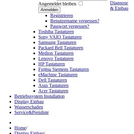
Diagnose
Angemeldet bleiben
& Einbau
Anmelden
Registrieren
Benutzername vergessen?
Passwort vergessen?
Toshiba Tastaturen
Sony VAIO Tastaturen
Samsung Tastaturen
Packard Bell Tastaturen
Medion Tastaturen
Lenovo Tastaturen
HP Tastaturen
Fujitsu Siemens Tastaturen
eMachine Tastaturen
Dell Tastaturen
Asus Tastaturen
Acer Tastaturen
Betriebssystem Installation
Display Einbau
Wasserschaden
Service&Preisliste
Home
/
Display Einbau
/